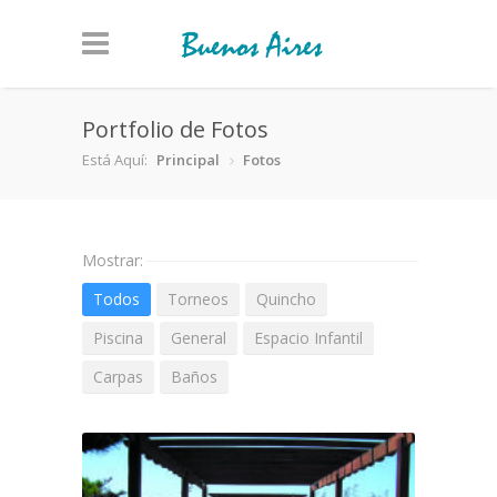
Portfolio de Fotos
Está Aquí:
Principal
Fotos
Mostrar:
Todos
Torneos
Quincho
Piscina
General
Espacio Infantil
Carpas
Baños